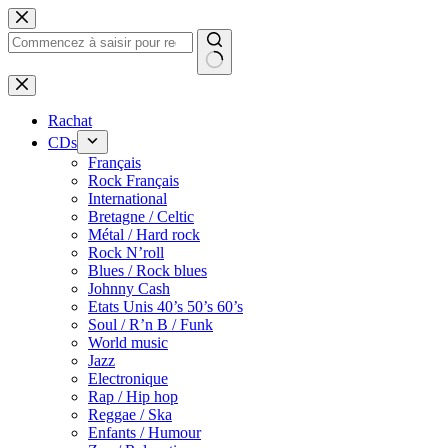
Passer
au
contenu
Rachat
CDs
Français
Rock Français
International
Bretagne / Celtic
Métal / Hard rock
Rock N’roll
Blues / Rock blues
Johnny Cash
Etats Unis 40’s 50’s 60’s
Soul / R’n B / Funk
World music
Jazz
Electronique
Rap / Hip hop
Reggae / Ska
Enfants / Humour