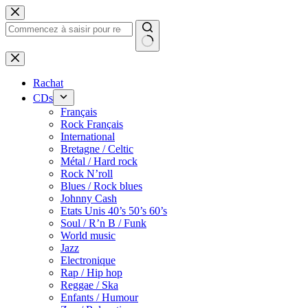
Passer
au
contenu
Rachat
CDs
Français
Rock Français
International
Bretagne / Celtic
Métal / Hard rock
Rock N’roll
Blues / Rock blues
Johnny Cash
Etats Unis 40’s 50’s 60’s
Soul / R’n B / Funk
World music
Jazz
Electronique
Rap / Hip hop
Reggae / Ska
Enfants / Humour