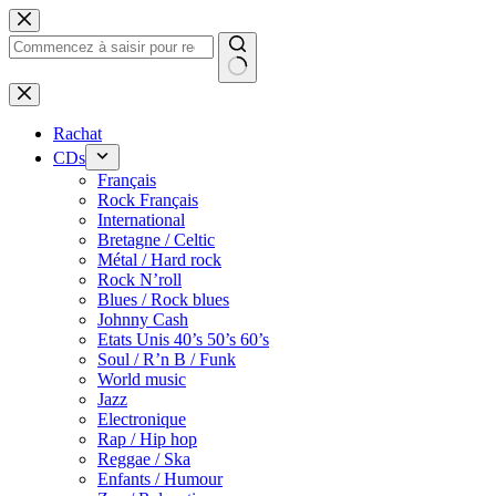
Passer
au
contenu
Rachat
CDs
Français
Rock Français
International
Bretagne / Celtic
Métal / Hard rock
Rock N’roll
Blues / Rock blues
Johnny Cash
Etats Unis 40’s 50’s 60’s
Soul / R’n B / Funk
World music
Jazz
Electronique
Rap / Hip hop
Reggae / Ska
Enfants / Humour