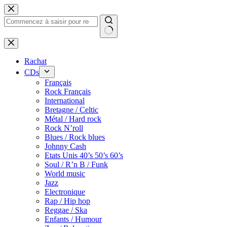
Passer
au
contenu
Rachat
CDs
Français
Rock Français
International
Bretagne / Celtic
Métal / Hard rock
Rock N’roll
Blues / Rock blues
Johnny Cash
Etats Unis 40’s 50’s 60’s
Soul / R’n B / Funk
World music
Jazz
Electronique
Rap / Hip hop
Reggae / Ska
Enfants / Humour