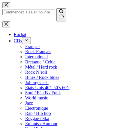
Passer
au
contenu
Rachat
CDs
Français
Rock Français
International
Bretagne / Celtic
Métal / Hard rock
Rock N’roll
Blues / Rock blues
Johnny Cash
Etats Unis 40’s 50’s 60’s
Soul / R’n B / Funk
World music
Jazz
Electronique
Rap / Hip hop
Reggae / Ska
Enfants / Humour