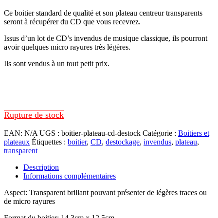
Ce boitier standard de qualité et son plateau centreur transparents
seront à récupérer du CD que vous recevrez.
Issus d’un lot de CD’s invendus de musique classique, ils pourront
avoir quelques micro rayures très légères.
Ils sont vendus à un tout petit prix.
Rupture de stock
EAN:
N/A
UGS :
boitier-plateau-cd-destock
Catégorie :
Boitiers et
plateaux
Étiquettes :
boitier
,
CD
,
destockage
,
invendus
,
plateau
,
transparent
Description
Informations complémentaires
Aspect: Transparent brillant pouvant présenter de légères traces ou
de micro rayures
Format du boitier: 14,3cm x 12,5cm