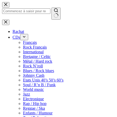
Passer
au
contenu
Rachat
CDs
Français
Rock Français
International
Bretagne / Celtic
Métal / Hard rock
Rock N’roll
Blues / Rock blues
Johnny Cash
Etats Unis 40’s 50’s 60’s
Soul / R’n B / Funk
World music
Jazz
Electronique
Rap / Hip hop
Reggae / Ska
Enfants / Humour