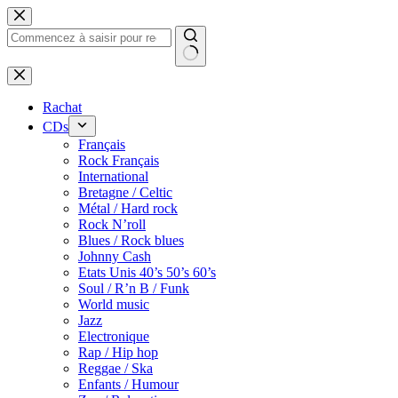
Passer
au
contenu
Rachat
CDs
Français
Rock Français
International
Bretagne / Celtic
Métal / Hard rock
Rock N’roll
Blues / Rock blues
Johnny Cash
Etats Unis 40’s 50’s 60’s
Soul / R’n B / Funk
World music
Jazz
Electronique
Rap / Hip hop
Reggae / Ska
Enfants / Humour