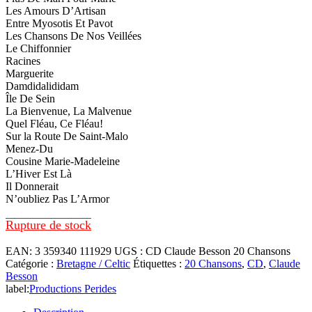
Les Amours D’Artisan
Entre Myosotis Et Pavot
Les Chansons De Nos Veillées
Le Chiffonnier
Racines
Marguerite
Damdidalididam
Île De Sein
La Bienvenue, La Malvenue
Quel Fléau, Ce Fléau!
Sur la Route De Saint-Malo
Menez-Du
Cousine Marie-Madeleine
L’Hiver Est Là
Il Donnerait
N’oubliez Pas L’Armor
Rupture de stock
EAN:
3 359340 111929
UGS :
CD Claude Besson 20 Chansons
Catégorie :
Bretagne / Celtic
Étiquettes :
20 Chansons
,
CD
,
Claude
Besson
label:
Productions Perides