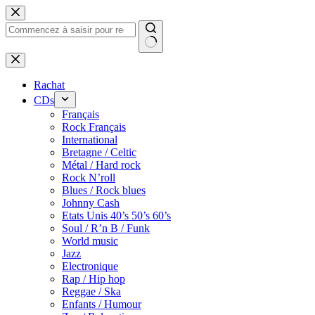
Passer
au
contenu
Rachat
CDs
Français
Rock Français
International
Bretagne / Celtic
Métal / Hard rock
Rock N’roll
Blues / Rock blues
Johnny Cash
Etats Unis 40’s 50’s 60’s
Soul / R’n B / Funk
World music
Jazz
Electronique
Rap / Hip hop
Reggae / Ska
Enfants / Humour