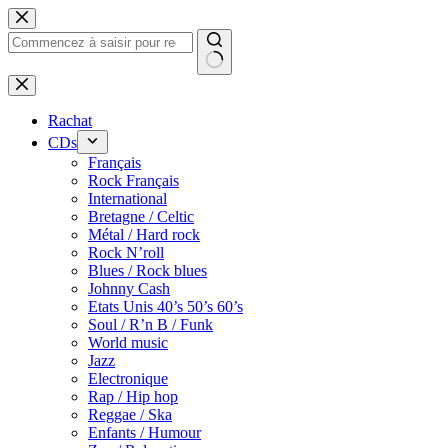
Passer
au
contenu
Rachat
CDs
Français
Rock Français
International
Bretagne / Celtic
Métal / Hard rock
Rock N’roll
Blues / Rock blues
Johnny Cash
Etats Unis 40’s 50’s 60’s
Soul / R’n B / Funk
World music
Jazz
Electronique
Rap / Hip hop
Reggae / Ska
Enfants / Humour