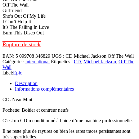
Off The Wall
Girlfriend
She’s Out Of My Life
I Can’t Help It
It’s The Falling In Love
Burn This Disco Out
Rupture de stock
EAN:
5 099708 346829
UGS :
CD Michael Jackson Off The Wall
Catégorie :
International
Étiquettes :
CD
,
Michael Jackson
,
Off The
Wall
label:
Epic
Description
Informations complémentaires
CD: Near Mint
Pochette: Boitier et centreur neufs
C’est un CD reconditionné à l’aide d’une machine professionnelle.
Il ne reste plus de rayures ou bien les rares traces persistantes sont
très superficielles.