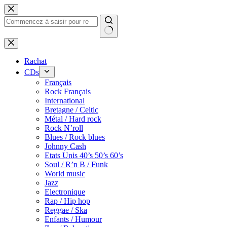
Passer
au
contenu
Rachat
CDs
Français
Rock Français
International
Bretagne / Celtic
Métal / Hard rock
Rock N’roll
Blues / Rock blues
Johnny Cash
Etats Unis 40’s 50’s 60’s
Soul / R’n B / Funk
World music
Jazz
Electronique
Rap / Hip hop
Reggae / Ska
Enfants / Humour