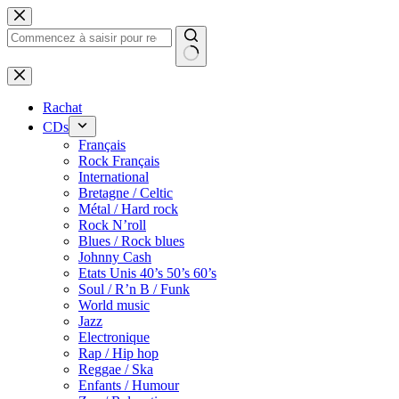
Passer
au
contenu
Rachat
CDs
Français
Rock Français
International
Bretagne / Celtic
Métal / Hard rock
Rock N’roll
Blues / Rock blues
Johnny Cash
Etats Unis 40’s 50’s 60’s
Soul / R’n B / Funk
World music
Jazz
Electronique
Rap / Hip hop
Reggae / Ska
Enfants / Humour