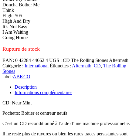
Doncha Bother Me
Think
Flight 505
High And Dry
It’s Not Easy
I Am Waiting
Going Home
Rupture de stock
EAN:
0 42284 44662 4
UGS :
CD The Rolling Stones Aftermath
Catégorie :
International
Étiquettes :
Aftermath
,
CD
,
The Rolling
Stones
label:
ABKCO
Description
Informations complémentaires
CD: Near Mint
Pochette: Boitier et centreur neufs
C’est un CD reconditionné à l’aide d’une machine professionnelle.
Il ne reste plus de rayures ou bien les rares traces persistantes sont