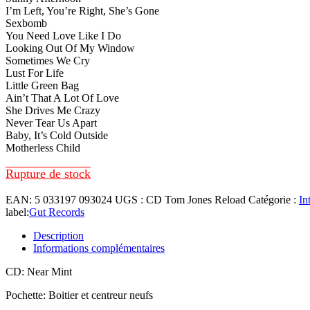
I’m Left, You’re Right, She’s Gone
Sexbomb
You Need Love Like I Do
Looking Out Of My Window
Sometimes We Cry
Lust For Life
Little Green Bag
Ain’t That A Lot Of Love
She Drives Me Crazy
Never Tear Us Apart
Baby, It’s Cold Outside
Motherless Child
Rupture de stock
EAN:
5 033197 093024
UGS :
CD Tom Jones Reload
Catégorie :
In
label:
Gut Records
Description
Informations complémentaires
CD: Near Mint
Pochette: Boitier et centreur neufs