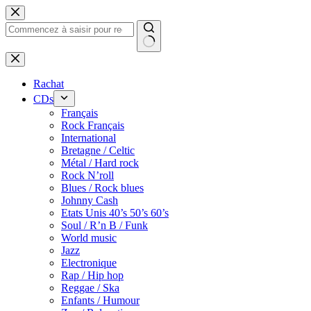
Passer
au
contenu
Rachat
CDs
Français
Rock Français
International
Bretagne / Celtic
Métal / Hard rock
Rock N’roll
Blues / Rock blues
Johnny Cash
Etats Unis 40’s 50’s 60’s
Soul / R’n B / Funk
World music
Jazz
Electronique
Rap / Hip hop
Reggae / Ska
Enfants / Humour