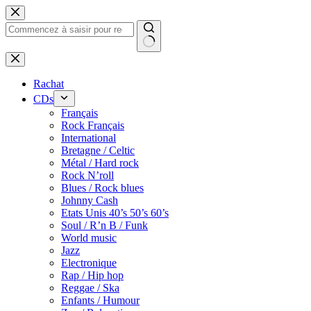
Passer
au
contenu
Rachat
CDs
Français
Rock Français
International
Bretagne / Celtic
Métal / Hard rock
Rock N’roll
Blues / Rock blues
Johnny Cash
Etats Unis 40’s 50’s 60’s
Soul / R’n B / Funk
World music
Jazz
Electronique
Rap / Hip hop
Reggae / Ska
Enfants / Humour